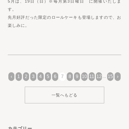
5月は、19日（日）※毎月第3日曜日 に開催いたしま
す。
先月好評だった限定のロールケーキも登場しますので、お
楽しみに。
‹
1
2
3
4
5
6
7
8
9
10
11
12
15
›
…
一覧へもどる
カテゴリー